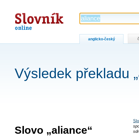
Slovník
online
anglicko-český
Výsledek překladu „
Slo
Slovo „aliance“
spo
sdr