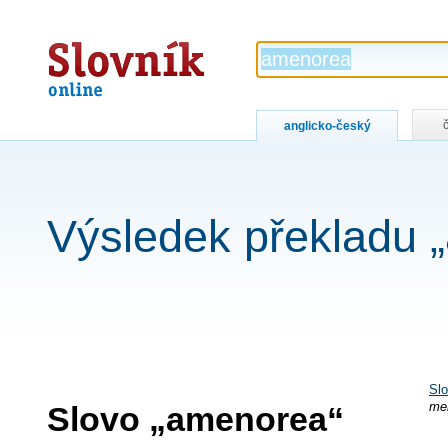
Slovník
online
anglicko-český
Výsledek překladu 
Slo
Slovo „amenorea“
me