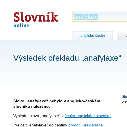
Slovník
online
anglicko-český
Výsledek překladu „anafylaxe“
Slo
Slovo „anafylaxe“ nebylo v anglicko-českém
pře
slovníku nalezeno.
Vyhledat slovo „anafylaxe“ v
česko-anglickém slovníku
.
Přeložit „anafylaxe“ do češtiny
pomocí překladače