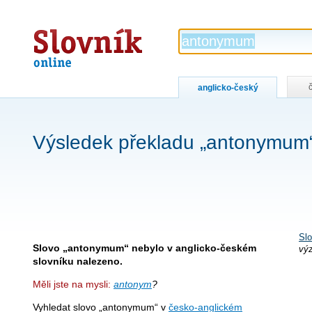
Slovník
online
anglicko-český
Výsledek překladu „antonymum
Slo
Slovo „antonymum“ nebylo v anglicko-českém
vý
slovníku nalezeno.
Měli jste na mysli:
antonym
?
Vyhledat slovo „antonymum“ v
česko-anglickém