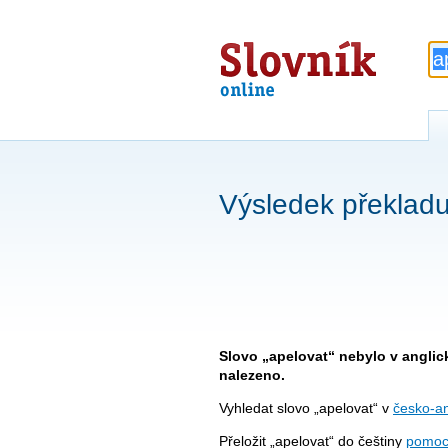
Slovník
online
Výsledek překladu
Slovo „apelovat“ nebylo v angli
nalezeno.
Vyhledat slovo „apelovat“ v
česko-an
Přeložit „apelovat“ do češtiny
pomoc