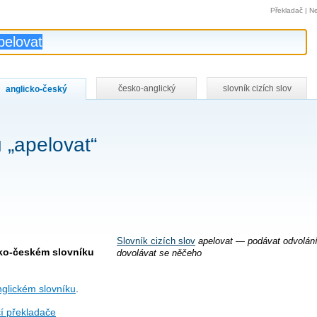
Překladač
|
Ne
česko-anglický
slovník cizích slov
anglicko-český
 „apelovat“
Slovník cizích slov
apelovat — podávat odvolání
cko-českém slovníku
dovolávat se něčeho
glickém slovníku
.
í překladače