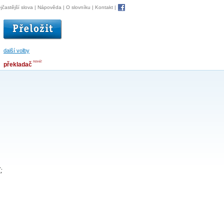
jčastější slova
|
Nápověda
|
O slovníku
|
Kontakt
|
další volby
nové!
překladač
;