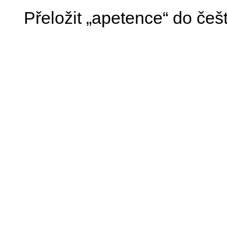
Přeložit „apetence“ do češ