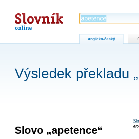
Slovník
online
anglicko-český
Výsledek překladu 
Slo
Slovo „apetence“
ero