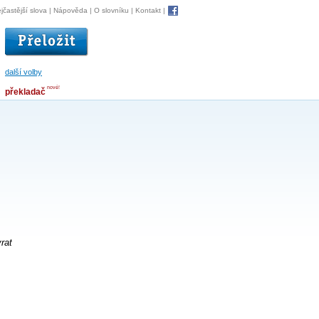
jčastější slova
|
Nápověda
|
O slovníku
|
Kontakt
|
další volby
nové!
překladač
rat