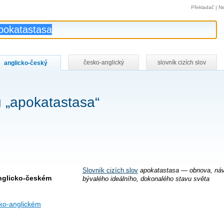
Překladač
|
Ne
česko-anglický
slovník cizích slov
anglicko-český
 „apokatastasa“
Slovník cizích slov
apokatastasa — obnova, náv
nglicko-českém
bývalého ideálního, dokonalého stavu světa
ko-anglickém