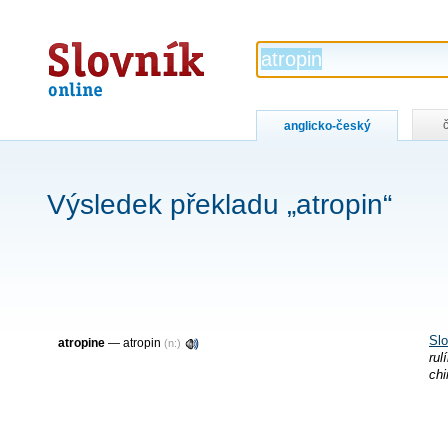
Slovník
online
anglicko-český
Výsledek překladu „atropin“
Slo
atropine
— atropin
(n:)
rul
chi