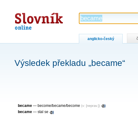
Slovník
online
anglicko-český
Výsledek překladu „became“
became
— become/became/become
(v: [neprav.])
became
— stal se