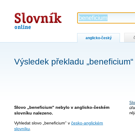
Slovník
online
anglicko-český
Výsledek překladu „beneficium“
Slo
Slovo „beneficium“ nebylo v anglicko-českém
úřa
slovníku nalezeno.
něj
Vyhledat slovo „beneficium“ v
česko-anglickém
slovníku
.