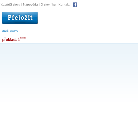
jčastější slova
|
Nápověda
|
O slovníku
|
Kontakt
|
další volby
nové!
překladač