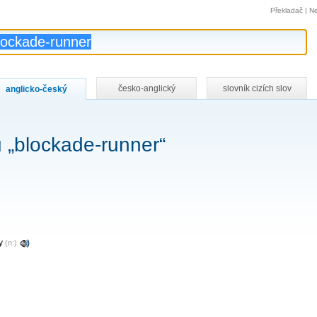
Překladač
|
Ne
česko-anglický
slovník cizích slov
anglicko-český
 „blockade-runner“
dy
(n:)