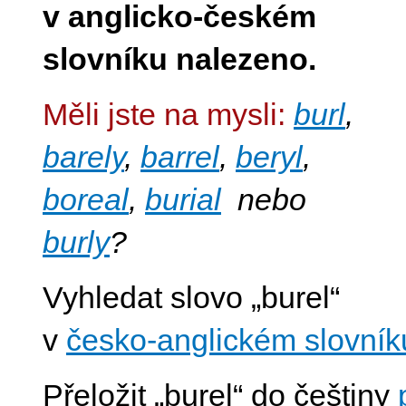
v anglicko-českém
slovníku nalezeno.
Měli jste na mysli:
burl
,
barely
,
barrel
,
beryl
,
boreal
,
burial
nebo
burly
?
Vyhledat slovo „burel“
v
česko-anglickém slovník
Přeložit „burel“ do češtiny