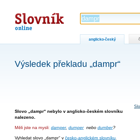
Slovník
online
anglicko-český
Výsledek překladu „dampr“
Slo
Slovo „dampr“ nebylo v anglicko-českém slovníku
nalezeno.
Měli jste na mysli:
damper
,
dumper
nebo
dumber
?
Vyhledat slovo „dampr“ v
česko-anglickém slovníku
.