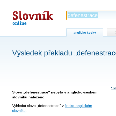
Slovník
online
anglicko-český
Výsledek překladu „defenestrac
Slo
Slovo „defenestrace“ nebylo v anglicko-českém
slovníku nalezeno.
Vyhledat slovo „defenestrace“ v
česko-anglickém
slovníku
.