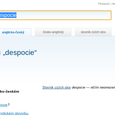
Překladač
|
Ne
česko-anglický
slovník cizích slov
anglicko-český
 „despocie“
Slovník cizích slov
despocie — ničím neomezen
icko-českém
spose
?
nglickém slovníku
.