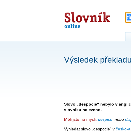
Slovník
online
Výsledek překladu
Slovo „despocie“ nebylo v angl
slovníku nalezeno.
Měli jste na mysli:
despise
nebo
di
Vyhledat slovo „despocie“ v
česko-a