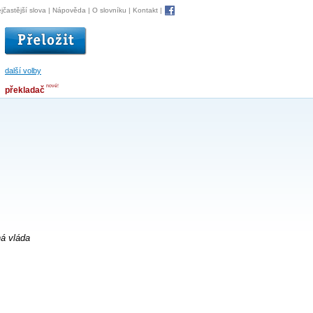
jčastější slova
|
Nápověda
|
O slovníku
|
Kontakt
|
další volby
nové!
překladač
á vláda