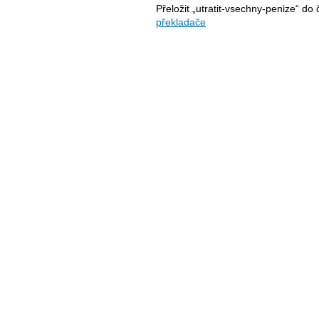
Přeložit „utratit-vsechny-penize“ do
překladače