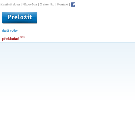
jčastější slova
|
Nápověda
|
O slovníku
|
Kontakt
|
další volby
nové!
překladač