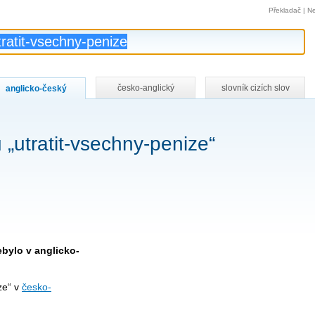
Překladač
|
Ne
česko-anglický
slovník cizích slov
anglicko-český
 „utratit-vsechny-penize“
ebylo v anglicko-
ze“ v
česko-