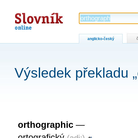
Slovník
online
anglicko-český
Výsledek překladu „
orthographic
—
ortografický
(adj:)