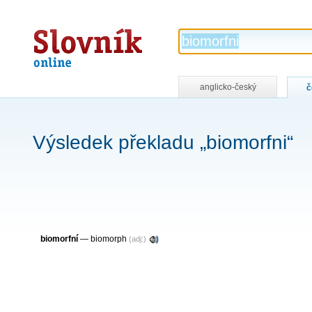
Slovník
online
anglicko-český
č
Výsledek překladu „biomorfni“
biomorfní
—
biomorph
(adj:)