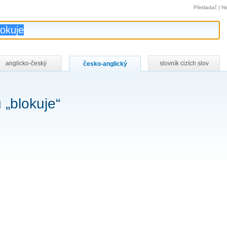
Překladač
|
Ne
anglicko-český
slovník cizích slov
česko-anglický
 „blokuje“