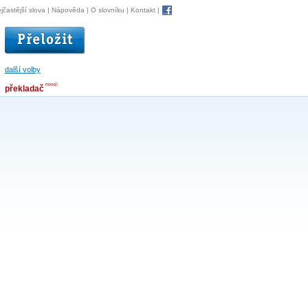
jčastější slova
|
Nápověda
|
O slovníku
|
Kontakt
|
další volby
nové!
překladač