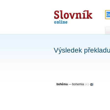
Slovník
online
Výsledek překlad
bohéma
—
bohemia
(n:)