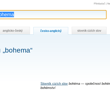
Překladač
|
Ne
anglicko-český
slovník cizích slov
česko-anglický
u „bohema“
Slovník cizích slov
bohéma — společnost bohé
bohémství