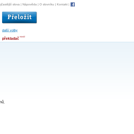
jčastější slova
|
Nápověda
|
O slovníku
|
Kontakt
|
další volby
nové!
překladač
mů,