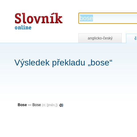
Slovník
online
anglicko-český
č
Výsledek překladu „bose“
Bose
—
Bose
(n: [jmén.])