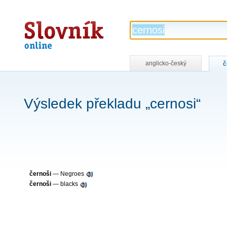
Slovník
online
anglicko-český
č
Výsledek překladu „cernosi“
černoši
—
Negroes
černoši
—
blacks