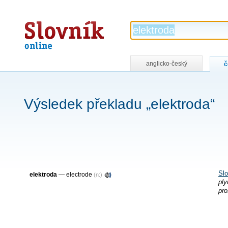
Slovník
online
anglicko-český
č
Výsledek překladu „elektroda“
Slo
elektroda
—
electrode
(n:)
ply
pro