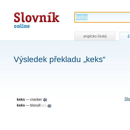
Slovník
online
anglicko-český
č
Výsledek překladu „keks“
Slo
keks
—
cracker
keks
—
biscuit
(n:)