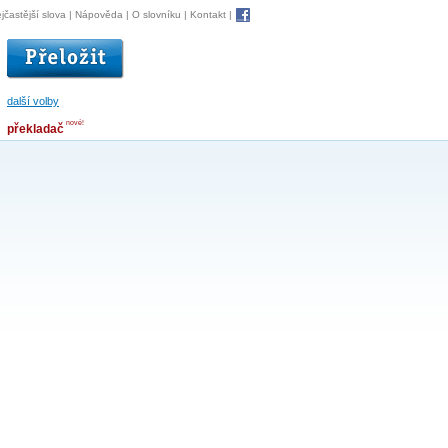
jčastější slova
|
Nápověda
|
O slovníku
|
Kontakt
|
další volby
nové!
překladač