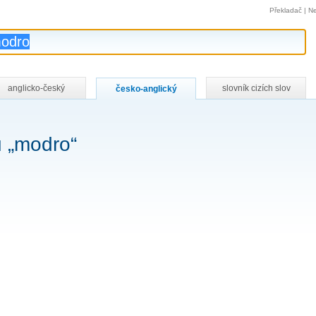
Překladač
|
Ne
anglicko-český
slovník cizích slov
česko-anglický
u „modro“