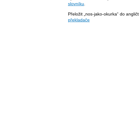
slovníku
.
Přeložit „nos-jako-okurka“ do anglič
překladače