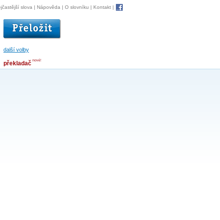
jčastější slova
|
Nápověda
|
O slovníku
|
Kontakt
|
další volby
nové!
překladač