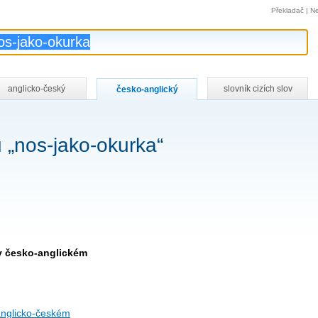
Překladač
|
Ne
anglicko-český
slovník cizích slov
česko-anglický
 „nos-jako-okurka“
v česko-anglickém
anglicko-českém