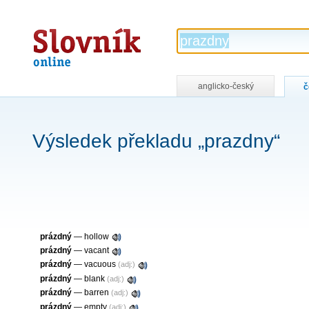
Slovník
online
anglicko-český
č
Výsledek překladu „prazdny“
prázdný
—
hollow
prázdný
—
vacant
prázdný
—
vacuous
(adj:)
prázdný
—
blank
(adj:)
prázdný
—
barren
(adj:)
prázdný
—
empty
(adj:)