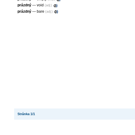
prázdný
—
void
(adj:)
prázdný
—
bare
(adj:)
Stránka 1/1