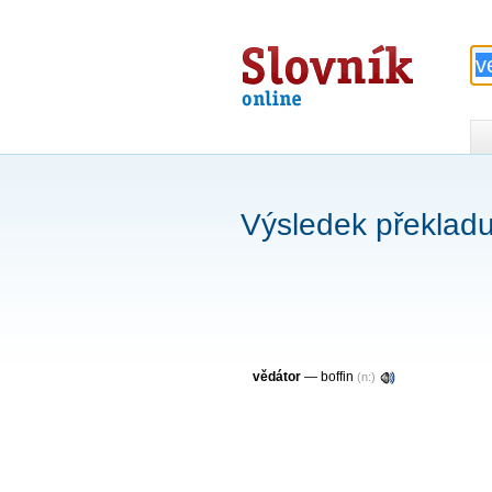
Slovník
online
Výsledek překladu
vědátor
—
boffin
(n:)