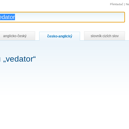
Překladač
|
Ne
anglicko-český
slovník cizích slov
česko-anglický
 „vedator“