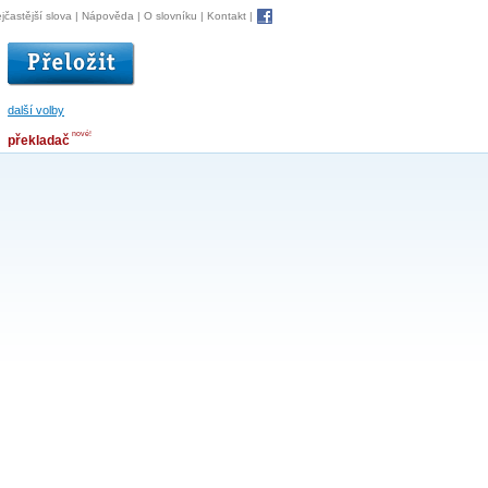
jčastější slova
|
Nápověda
|
O slovníku
|
Kontakt
|
další volby
nové!
překladač