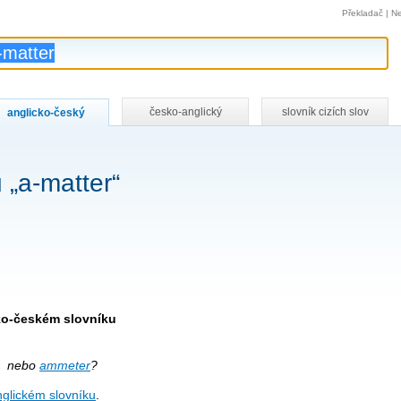
Překladač
|
Ne
česko-anglický
slovník cizích slov
anglicko-český
 „a-matter“
cko-českém slovníku
nebo
ammeter
?
glickém slovníku
.