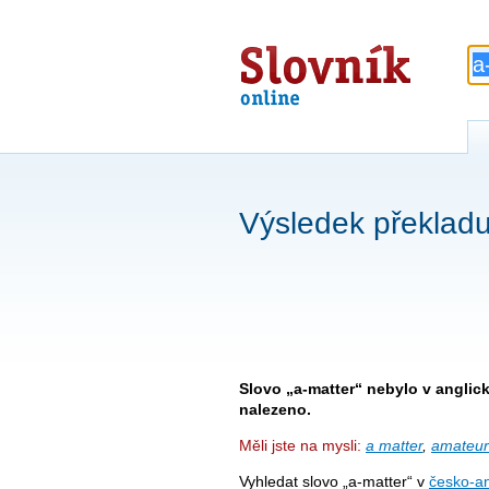
Slovník
online
Výsledek překladu
Slovo „a-matter“ nebylo v angli
nalezeno.
Měli jste na mysli:
a matter
,
amateur
Vyhledat slovo „a-matter“ v
česko-an