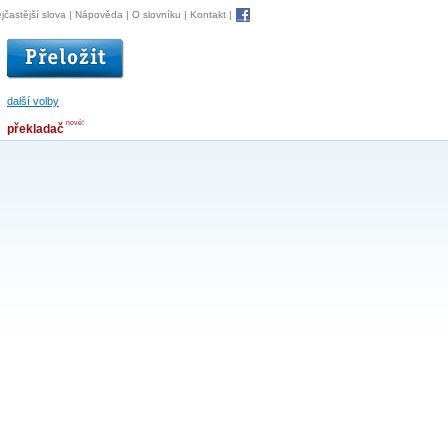
jčastější slova
|
Nápověda
|
O slovníku
|
Kontakt
|
další volby
nové!
překladač