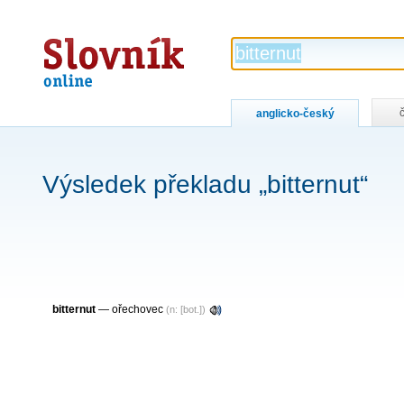
Slovník
online
anglicko-český
Výsledek překladu „bitternut“
bitternut
— ořechovec
(n: [bot.])