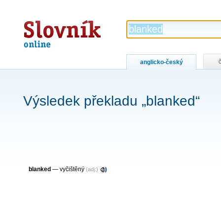
Slovník
online
anglicko-český
Výsledek překladu „blanked“
blanked
— vyčištěný
(adj:)