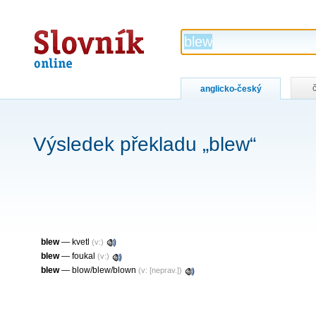
Slovník
online
anglicko-český
Výsledek překladu „blew“
blew
— kvetl
(v:)
blew
— foukal
(v:)
blew
— blow/blew/blown
(v: [neprav.])