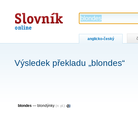
Slovník
online
anglicko-český
Výsledek překladu „blondes“
blondes
— blondýnky
(n: pl.)