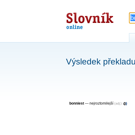
Slovník
online
Výsledek překladu
bonniest
— nejroztomilejší
(adj:)