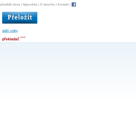
jčastější slova
|
Nápověda
|
O slovníku
|
Kontakt
|
další volby
nové!
překladač