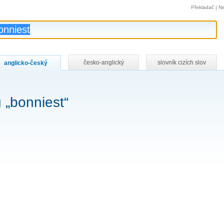
Překladač
|
Ne
česko-anglický
slovník cizích slov
anglicko-český
 „bonniest“