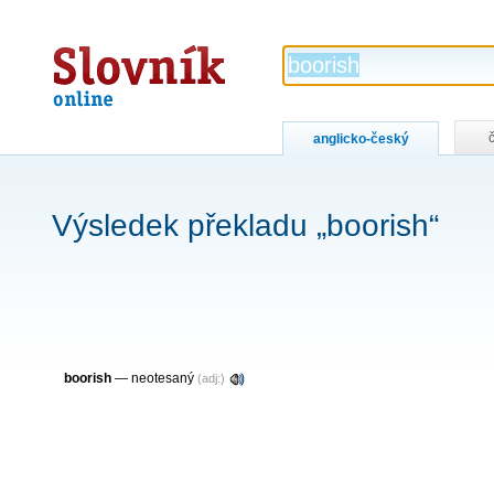
Slovník
online
anglicko-český
Výsledek překladu „boorish“
boorish
— neotesaný
(adj:)