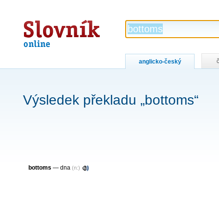
Slovník
online
anglicko-český
Výsledek překladu „bottoms“
bottoms
— dna
(n:)