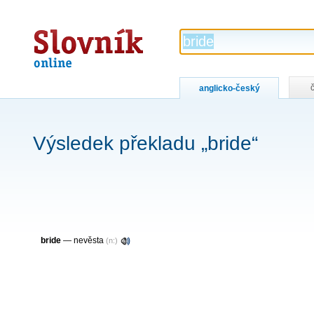
Slovník
online
anglicko-český
Výsledek překladu „bride“
bride
— nevěsta
(n:)