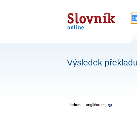
Slovník
online
Výsledek překladu 
briton
— angličan
(n:)