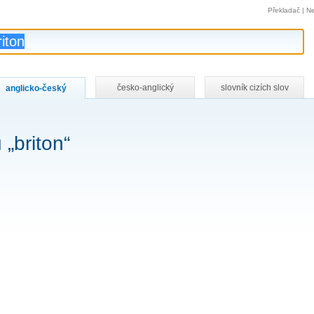
Překladač
|
Ne
česko-anglický
slovník cizích slov
anglicko-český
„briton“