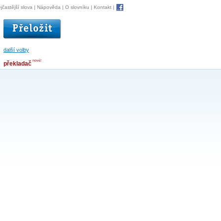
jčastější slova
|
Nápověda
|
O slovníku
|
Kontakt
|
další volby
nové!
překladač