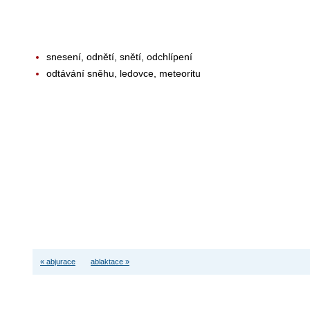
snesení, odnětí, snětí, odchlípení
odtávání sněhu, ledovce, meteoritu
« abjurace
ablaktace »