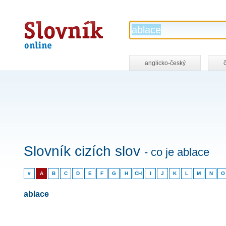
Slovník
online
anglicko-český
Slovník cizích slov
- co je ablace
#
A
B
C
D
E
F
G
H
CH
I
J
K
L
M
N
O
ablace