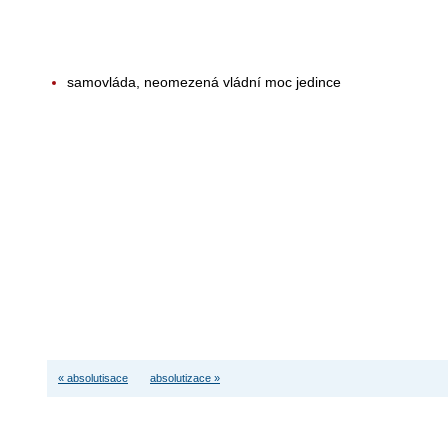
samovláda, neomezená vládní moc jedince
« absolutisace
absolutizace »