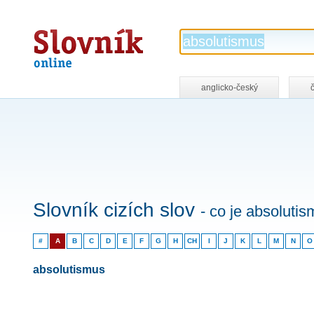
Slovník
online
anglicko-český
Slovník cizích slov
- co je absoluti
#
A
B
C
D
E
F
G
H
CH
I
J
K
L
M
N
O
absolutismus