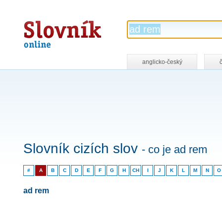
Slovník
online
anglicko-český
Slovník cizích slov
- co je ad rem
#
A
B
C
D
E
F
G
H
CH
I
J
K
L
M
N
O
ad rem