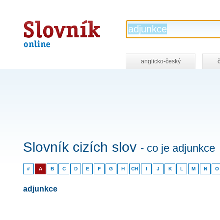
Slovník
online
anglicko-český
Slovník cizích slov
- co je adjunkce
#
A
B
C
D
E
F
G
H
CH
I
J
K
L
M
N
O
adjunkce