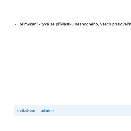
přimykání - týká se přívlastku neshodného, všech přísloveč
« adjudikace
adjunkt »