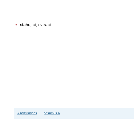
stahující, svírací
« adstringens
adsumus »