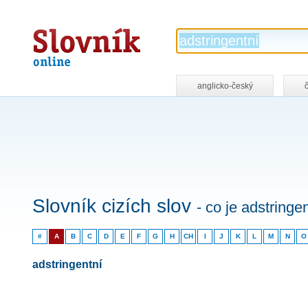
Slovník
online
anglicko-český
Slovník cizích slov
- co je adstringe
#
A
B
C
D
E
F
G
H
CH
I
J
K
L
M
N
O
adstringentní