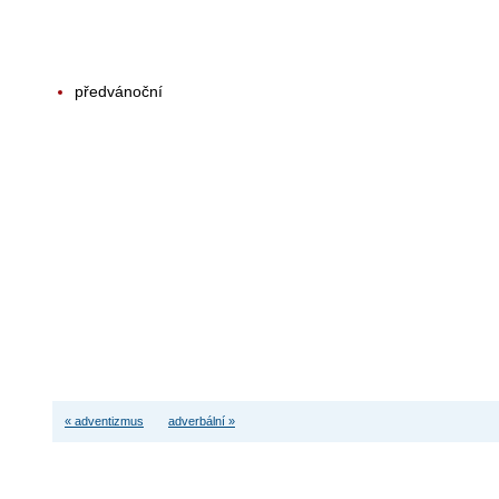
předvánoční
« adventizmus
adverbální »