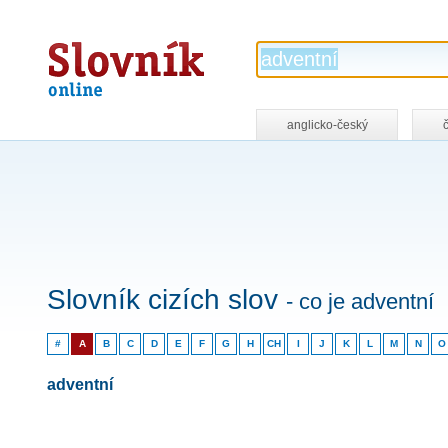
Slovník
online
anglicko-český
Slovník cizích slov
- co je adventní
#
A
B
C
D
E
F
G
H
CH
I
J
K
L
M
N
O
adventní