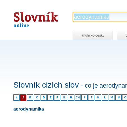
Slovník
online
anglicko-český
Slovník cizích slov
- co je aerodyna
#
A
B
C
D
E
F
G
H
CH
I
J
K
L
M
N
O
aerodynamika