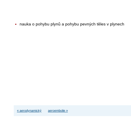
nauka o pohybu plynů a pohybu pevných těles v plynech
« aerodynamický
aeroembolie »