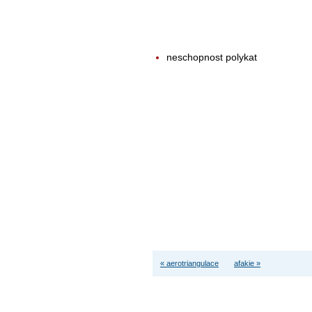
neschopnost polykat
« aerotriangulace
afakie »