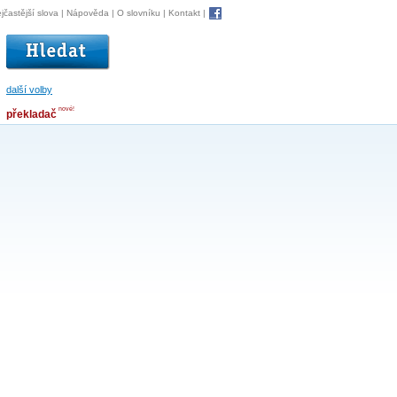
jčastější slova
|
Nápověda
|
O slovníku
|
Kontakt
|
další volby
nové!
překladač