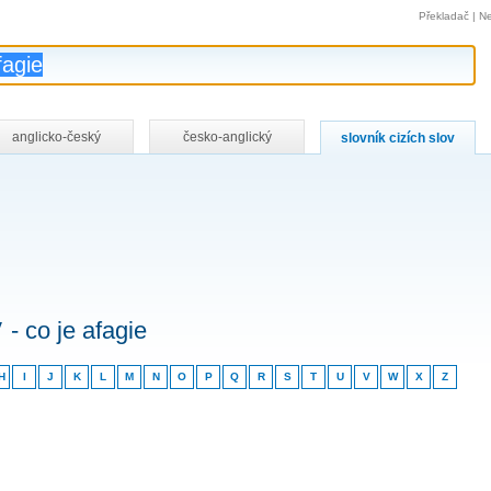
Překladač
|
Ne
anglicko-český
česko-anglický
slovník cizích slov
v
- co je afagie
H
I
J
K
L
M
N
O
P
Q
R
S
T
U
V
W
X
Z