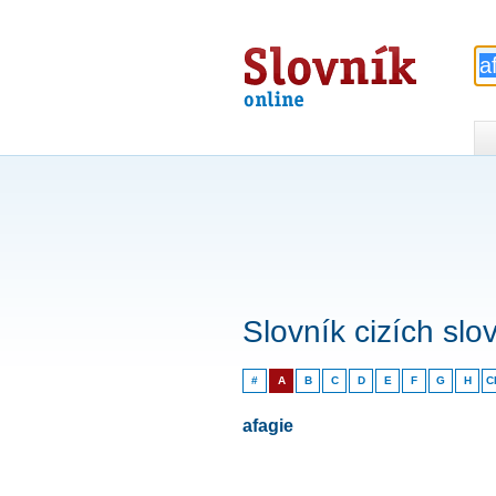
Slovník
online
Slovník cizích slo
#
A
B
C
D
E
F
G
H
C
afagie