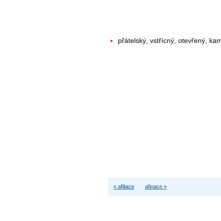
přátelský, vstřícný, otevřený, k
« afiliace
afinace »