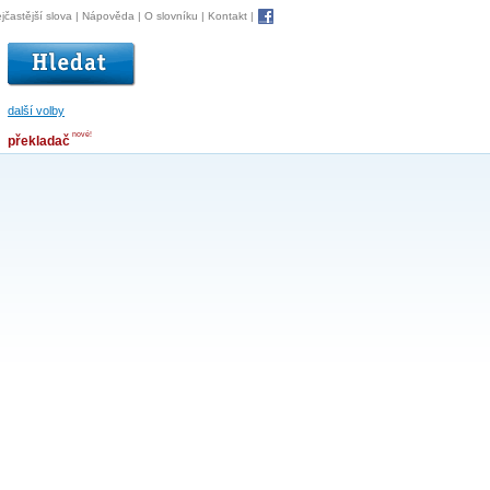
jčastější slova
|
Nápověda
|
O slovníku
|
Kontakt
|
další volby
nové!
překladač