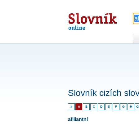
Slovník
online
Slovník cizích slo
#
A
B
C
D
E
F
G
H
C
afiliantní