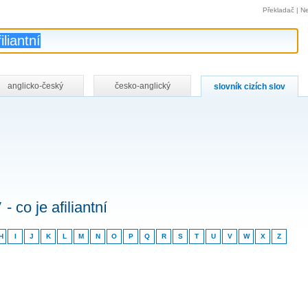
Překladač
|
Ne
anglicko-český
česko-anglický
slovník cizích slov
v
- co je afiliantní
H
I
J
K
L
M
N
O
P
Q
R
S
T
U
V
W
X
Z