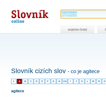
Slovník
online
anglicko-český
Slovník cizích slov
- co je agitece
#
A
B
C
D
E
F
G
H
CH
I
J
K
L
M
N
O
agitece