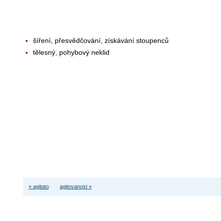
šíření, přesvědčování, získávání stoupenců
tělesný, pohybový neklid
« agitato
agitovanost »