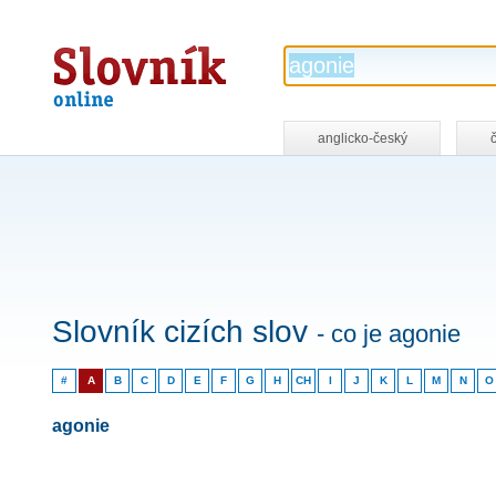
Slovník
online
anglicko-český
Slovník cizích slov
- co je agonie
#
A
B
C
D
E
F
G
H
CH
I
J
K
L
M
N
O
agonie