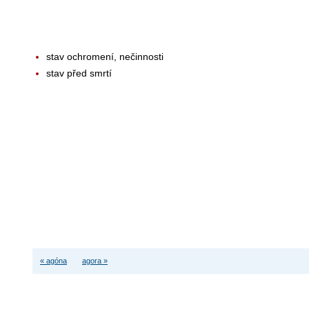
stav ochromení, nečinnosti
stav před smrtí
« agóna
agora »