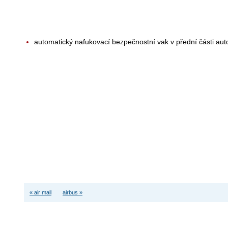
automatický nafukovací bezpečnostní vak v přední části auto
« air mall
airbus »