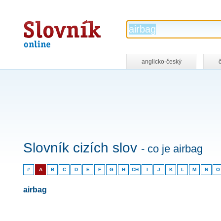
Slovník
online
anglicko-český
Slovník cizích slov
- co je airbag
#
A
B
C
D
E
F
G
H
CH
I
J
K
L
M
N
O
airbag